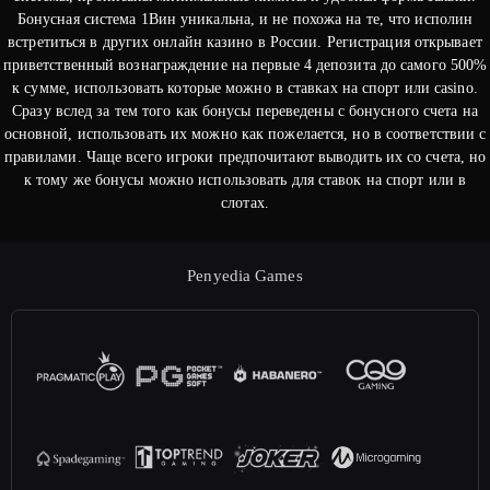
Бонусная система 1Вин уникальна, и не похожа на те, что исполин
встретиться в других онлайн казино в России. Регистрация открывает
приветственный вознаграждение на первые 4 депозита до самого 500%
к сумме, использовать которые можно в ставках на спорт или casino.
Сразу вслед за тем того как бонусы переведены с бонусного счета на
основной, использовать их можно как пожелается, но в соответствии с
правилами. Чаще всего игроки предпочитают выводить их со счета, но
к тому же бонусы можно использовать для ставок на спорт или в
слотах.
Penyedia Games