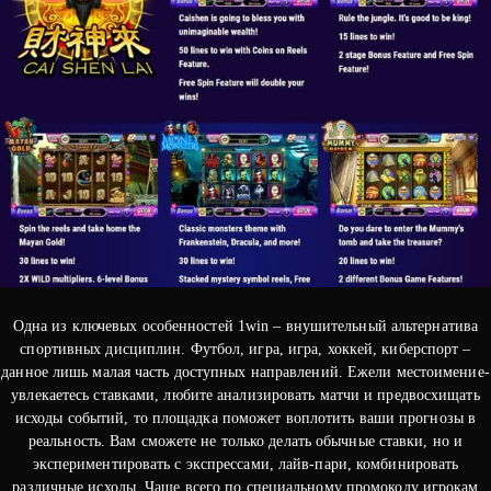
Одна из ключевых особенностей 1win – внушительный альтернатива
спортивных дисциплин. Футбол, игра, игра, хоккей, киберспорт –
данное лишь малая часть доступных направлений. Ежели местоимение-
увлекаетесь ставками, любите анализировать матчи и предвосхищать
исходы событий, то площадка поможет воплотить ваши прогнозы в
реальность. Вам сможете не только делать обычные ставки, но и
экспериментировать с экспрессами, лайв-пари, комбинировать
различные исходы. Чаще всего по специальному промокоду игрокам