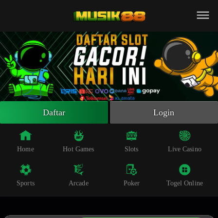
Beranda
Slot Online
Live Casino
Sportsbook
Arcade
Togel Online
Daftar
Login
Poker
Whatsapp
Home
Hot Games
Slots
Live Casino
Telegram
Sports
Arcade
Poker
Togel Online
Livechat