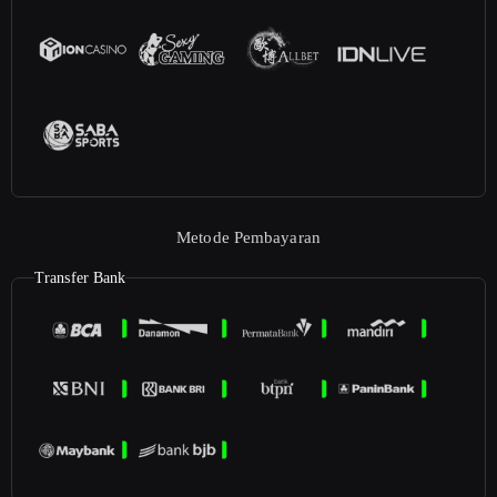
Metode Pembayaran
Transfer Bank