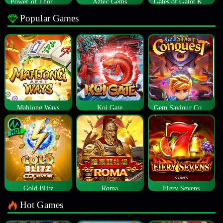
Power of Thor Megaways
Aztec Gems
Gates of Gatot Kaca
Popular Games
Mahjong Ways
Koi Gate
Gem Saviour Conquest
Gold Blitz
Roma
Fiery Sevens
Hot Games