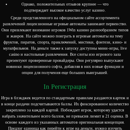
Однако, положительных отзывов крупнее — что
подтверждает высокое качество услуг казино.
Среди представленного на официальном сайте ассортимента
развлечений лицензионные игровые автоматы занимают первенство.
Они привлекают внимание игроков 1Win казино разнообразием типов
и жанров. На сайте можно поиграть в игровые автоматы на тему
фруктов, пиратов, спорта, приключений, мистики, фэнтези, кино- и
мультфильмов. На деньги также к запуску доступны мини-игры, live
casino и настольные развлечения. Все слоты изо игрового зала
презентуют проверенные провайдеры. Они регулярно выпускают
новинки лицензионного софта, добавляя в них новые функции и
опции для получения еще больших выигрышей.
In Регистрация
Игра в блэкджек ведется по стандартным правилам раздаются картеж и
в конце раздачи подсчитываются баллы. Их фиксированное количество
закреплено за каждой картой. Побеждает игрок, которому удастся
набрать значительнее всего баллов, не превысив лимит в 21 оценка. В
основе каждого из указанных автоматов оригинальная концепция.
Предлог единица как перейти к игре на деньги, нужно изучить