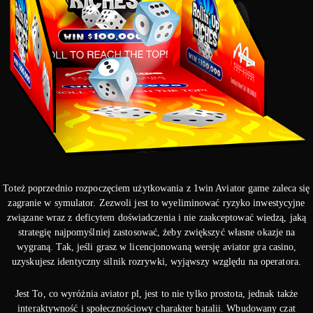
Toteż poprzednio rozpoczęciem użytkowania z 1win Aviator game zaleca się
zagranie w symulator. Zezwoli jest to wyeliminować ryzyko inwestycyjne
związane wraz z deficytem doświadczenia i nie zaakceptować wiedzą, jaką
strategię najpomyślniej zastosować, żeby zwiększyć własne okazje na
wygraną. Tak, jeśli grasz w licencjonowaną wersję aviator gra casino,
uzyskujesz identyczny silnik rozrywki, wyjąwszy względu na operatora.
Jest To, co wyróżnia aviator pl, jest to nie tylko prostota, jednak także
interaktywność i społecznościowy charakter batalii. Wbudowany czat