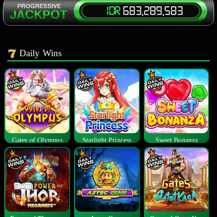
Daily Wins
Gates of Olympus
Starlight Princess
Sweet Bonanza