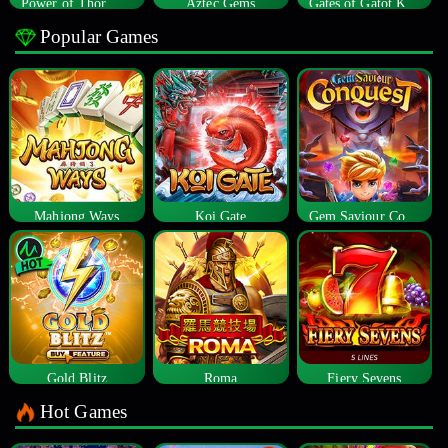
Power of Thor Megaways
Aztec Gems
Gates of Gatot Kaca
Popular Games
Mahjong Ways
Koi Gate
Gem Saviour Conquest
Gold Blitz
Roma
Fiery Sevens
Hot Games