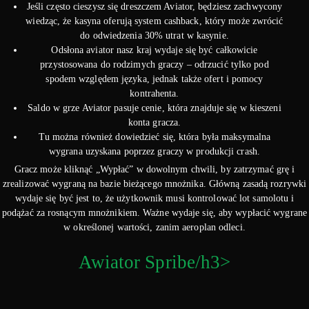
Jeśli często cieszysz się dreszczem Aviator, będziesz zachwycony
wiedząc, że kasyna oferują system cashback, który może zwrócić
do odwiedzenia 30% utrat w kasynie.
Odsłona aviator nasz kraj wydaje się być całkowicie
przystosowana do rodzimych graczy – odrzucić tylko pod
spodem względem języka, jednak także ofert i pomocy
kontrahenta.
Saldo w grze Aviator pasuje cenie, która znajduje się w kieszeni
konta gracza.
Tu można również dowiedzieć się, która była maksymalna
wygrana uzyskana poprzez graczy w produkcji crash.
Gracz może kliknąć „Wypłać” w dowolnym chwili, by zatrzymać grę i
zrealizować wygraną na bazie bieżącego mnożnika. Główną zasadą rozrywki
wydaje się być jest to, że użytkownik musi kontrolować lot samolotu i
podążać za rosnącym mnożnikiem. Ważne wydaje się, aby wypłacić wygrane
w określonej wartości, zanim aeroplan odleci.
Awiator Spribe/h3>