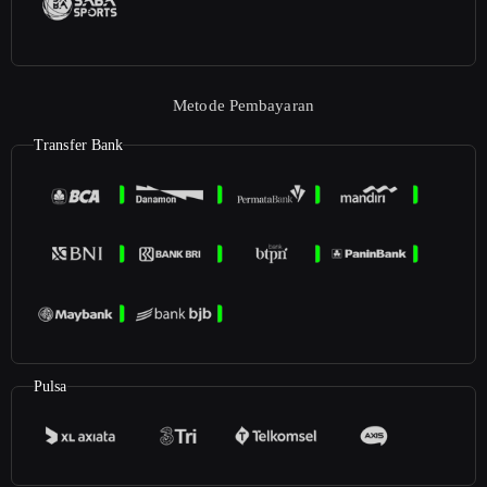
Metode Pembayaran
Transfer Bank
Pulsa