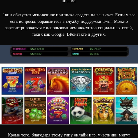
письме.
1вин обязуется мгновенное приписка средств на ваш счет. Если у вас
есть вопросы, обращайтесь в службу поддержки 1win. Можно
зарегистрироваться с использованием аккаунтов социальных сетей,
таких как Google, ВКонтакте и других.
Кроме того, благодаря этому типу онлайн игр, участники могут