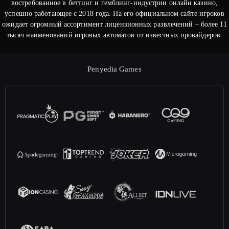
востребованное в беттинг и гемблинг-индустрии онлайн казино,
успешно работающее с 2018 года. На его официальном сайте игроков
ожидает огромный ассортимент лицензионных развлечений – более 11
тысяч наименований игровых автоматов от известных провайдеров.
Penyedia Games