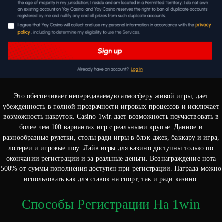
Это обеспечивает непередаваемую атмосферу живой игры, дает
убежденность в полной прозрачности игровых процессов и исключает
возможность накруток. Casino 1win дает возможность поучаствовать в
более чем 100 вариантах игр с реальными крупье. Данное и
разнообразные рулетки, столы ради игры в блэк-джек, баккару и игра,
лотереи и игровые шоу. Лайв игры для казино доступны только по
окончании регистрации и за реальные деньги. Вознаграждение нота
500% от суммы пополнения доступен при регистрации. Награда можно
использовать как для ставок на спорт, так и ради казино.
Способы Регистрации На 1win