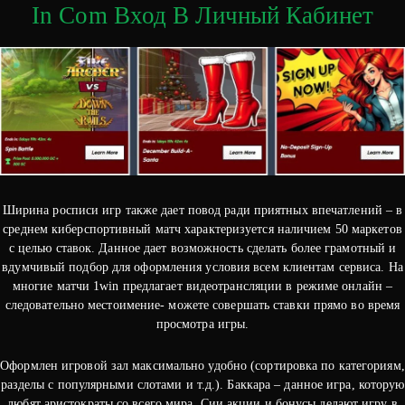
In Com Вход В Личный Кабинет
Ширина росписи игр также дает повод ради приятных впечатлений – в
среднем киберспортивный матч характеризуется наличием 50 маркетов
с целью ставок. Данное дает возможность сделать более грамотный и
вдумчивый подбор для оформления условия всем клиентам сервиса. На
многие матчи 1win предлагает видеотрансляции в режиме онлайн –
следовательно местоимение- можете совершать ставки прямо во время
просмотра игры.
Оформлен игровой зал максимально удобно (сортировка по категориям,
разделы с популярными слотами и т.д.). Баккара – данное игра, которую
любят аристократы со всего мира. Сии акции и бонусы делают игру в