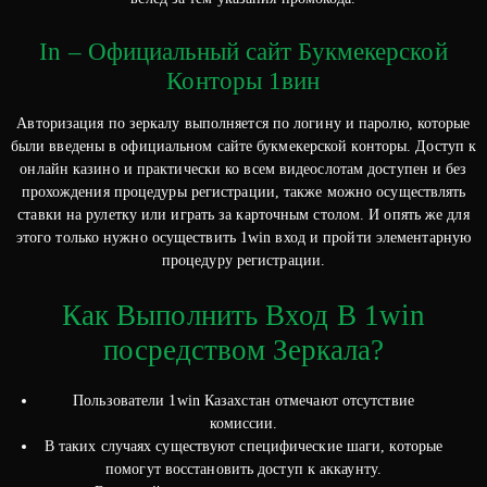
In – Официальный сайт Букмекерской
Конторы 1вин
Авторизация по зеркалу выполняется по логину и паролю, которые
были введены в официальном сайте букмекерской конторы. Доступ к
онлайн казино и практически ко всем видеослотам доступен и без
прохождения процедуры регистрации, также можно осуществлять
ставки на рулетку или играть за карточным столом. И опять же для
этого только нужно осуществить 1win вход и пройти элементарную
процедуру регистрации.
Как Выполнить Вход В 1win
посредством Зеркала?
Пользователи 1win Казахстан отмечают отсутствие
комиссии.
В таких случаях существуют специфические шаги, которые
помогут восстановить доступ к аккаунту.