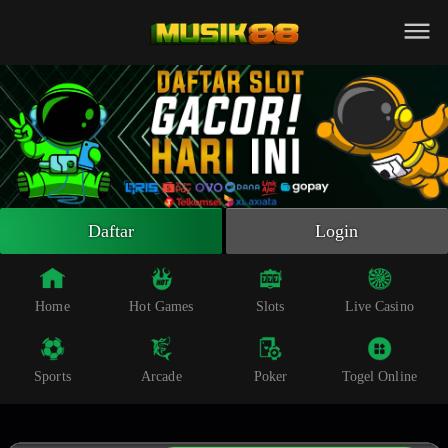
Beranda
Slot Online
Live Casino
Sportsbook
Arcade
Togel Online
Daftar
Login
Poker
Whatsapp
Home
Hot Games
Slots
Live Casino
Telegram
Sports
Arcade
Poker
Togel Online
Livechat