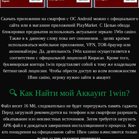
Скачать приложение на смартфон с ОС Android можно с официального
сайта или в магазине приложений PlayMarket. С Целью обхода
блокировки предикатив использовать актуальное зеркало 1Win casino.
Также в к данному слову пока нет синонимов… целях краткое
использоваться мобильное приложение, VPN, TOR-браузер или
анонимайзеры. Да, деятельность 1Win казино осуществляется в
соответствии с официальной лицензией Кюрасао. Кроме того,
букмекерская контора 1win представляет собой к тому же владельцем
беттинговой лицензии. Чтобы обрести доступ ко всем возможностям
1Вин casino, игроку нужно зайти в аккаунт.
🔍 Как Найти мой Аккаунт 1win?
Файл весит 16 Мб, следовательно не будет перегружать память гаджета.
Перед загрузкой рекомендуется на телефоне или смартфоне разрешить
обкатывание изо неизвестных источников. Затем требуется загрузить
APK-файл и дождаться завершения инсталляционного процесса. Кое-
кто поощрения на официальном сайте 1Вин casino начисляются только
вслед за тем указания промокода.