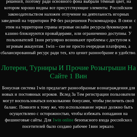
решений, поэтому ради основного фона выбрали тёмный цвет, на
котором хорошо видны все присутствующие элементы. Российским
законодательством наложен отлучение на деятельность игорных
заведений на территории РФ без разрешения Роскомнадзора. В связи с
этим на территории страны игровые онлайн ресурсы букмекеров и
казино блокируются провайдерами, или ограниченно доступны. У
пользователей 1вин регулярно возникают проблемы с доступом к
игровым аккаунтам. 1win – сие не просто очередная платформа, а
сбалансированный ресурс ради тех, кто ценит разнообразие и удобство.
Лотереи, Турниры И Прочие Розыгрыши На
Сайте 1 Вин
Бонусная система 1win предлагает разнообразные вознаграждения для
новых и постоянных игроков. Вслед За Тем регистрации пользователи
могут воспользоваться несколькими бонусами, чтобы увеличить свой
баланс. Помните к тому же, что использование зеркал должно быть
осуществлено с осторожностью, чтобы избежать попадания на
фишинговые сайты. Для
1win online
безопасного входа российских
посетителей было создано рабочее 1вин зеркало.