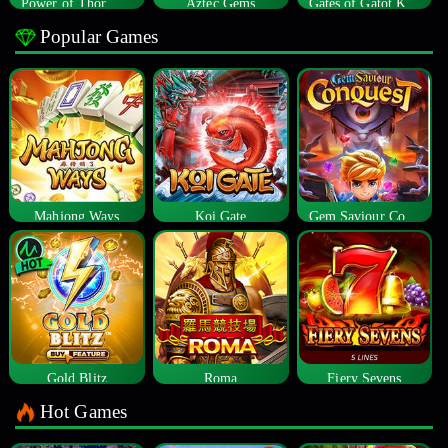
Power of Thor Megaways
Aztec Gems
Gates of Gatot Kaca
Popular Games
Mahjong Ways
Koi Gate
Gem Saviour Conquest
Gold Blitz
Roma
Fiery Sevens
Hot Games