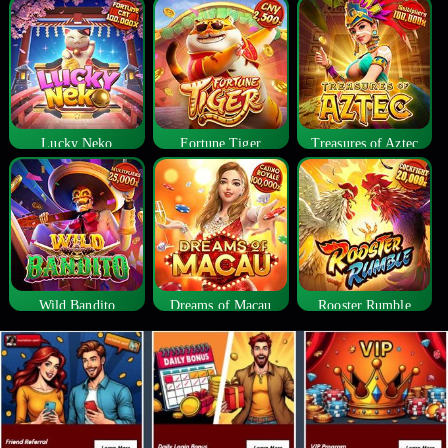
Lucky Neko
Fortune Tiger
Treasures of Aztec
Wild Bandito
Dreams of Macau
Rooster Rumble