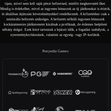
típus, mivel nem kell saját pénzt befizetned, mielőtt megkeresnéd őket.
Mindig is érdekelhet, mivel az ingyenes bónuszok az új játékosokat is érintik,
és általában átjátszási követelményekkel rendelkeznek. A kifizetéshez csak a
minimális befizetés szükséges. A befizetés nélküli ingyenes bónuszok
kockázatmentes játékmenetet kínálnak a profiknak, de érdemes beépíteni
néhány dolgot. Ezek közé tartoznak a lejárati idők, a fogadási szabályok, a
nyereménykorlátozások, valamint az egység- vagy IP-korlátok.
Penyedia Games