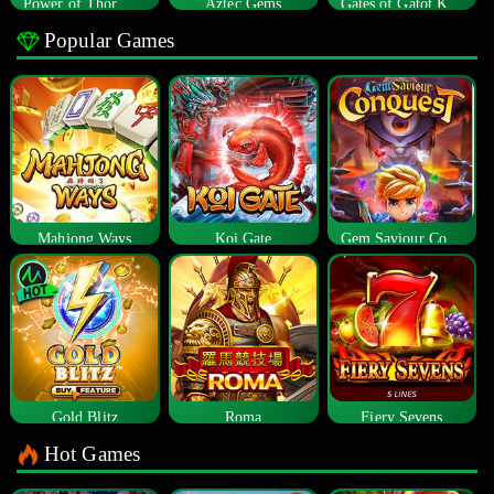
Power of Thor Megaways
Aztec Gems
Gates of Gatot Kaca
Popular Games
Mahjong Ways
Koi Gate
Gem Saviour Conquest
Gold Blitz
Roma
Fiery Sevens
Hot Games