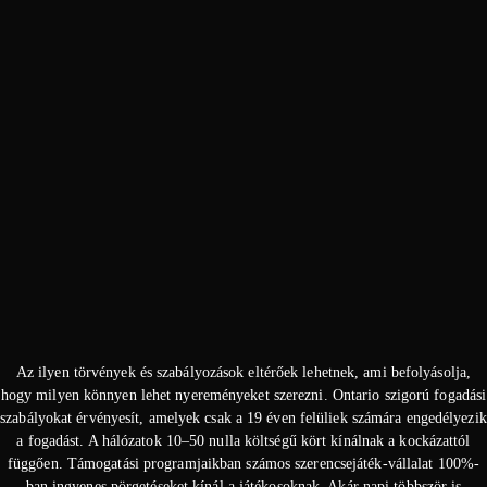
Az ilyen törvények és szabályozások eltérőek lehetnek, ami befolyásolja,
hogy milyen könnyen lehet nyereményeket szerezni. Ontario szigorú fogadási
szabályokat érvényesít, amelyek csak a 19 éven felüliek számára engedélyezik
a fogadást. A hálózatok 10–50 nulla költségű kört kínálnak a kockázattól
függően. Támogatási programjaikban számos szerencsejáték-vállalat 100%-
ban ingyenes pörgetéseket kínál a játékosoknak. Akár napi többször is