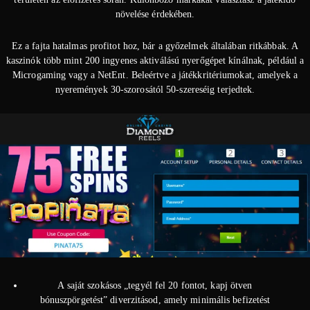
növelése érdekében.
Ez a fajta hatalmas profitot hoz, bár a győzelmek általában ritkábbak. A
kaszinók több mint 200 ingyenes aktiválású nyerőgépet kínálnak, például a
Microgaming vagy a NetEnt. Beleértve a játékkritériumokat, amelyek a
nyeremények 30-szorosától 50-szereséig terjedtek.
A saját szokásos „tegyél fel 20 fontot, kapj ötven
bónuszpörgetést” diverzitásod, amely minimális befizetést