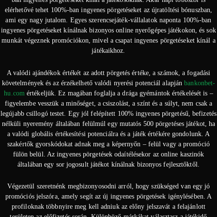
elérhetővé tehet 100%-ban ingyenes pörgetéseket az újratöltési bónuszban,
ami egy nagy jutalom. Egyes szerencsejáték-vállalatok naponta 100%-ban
ingyenes pörgetéseket kínálnak bizonyos online nyerőgépes játékokon, és sok
munkát végeznek promóciókon, mivel a csapat ingyenes pörgetéseket kínál a
játékaikhoz.
A valódi ajándékok értékét az adott pörgetés értéke, a számok, a fogadási
követelmények és az érzékelhető valódi nyerési potenciál alapján
bankonbet-
hu.com
értékeljük. Ez magában foglalja a drága gyémántok értékelését is –
figyelembe vesszük a minőséget, a csiszolást, a színt és a súlyt, nem csak a
legújabb csillogó testet. Egy jól felépített 100% ingyenes pörgetésű, befizetés
nélküli nyeremény általában felülmúl egy mutatós 500 pörgetéses játékot, ha
a valódi globális értékesítési potenciálra és a játék értékére gondolunk. A
szakértők gyorskódokat adnak meg a képernyőn – felül vagy a promóció
fülön belül. Az ingyenes pörgetések odaítélésekor az online kaszinók
általában egy sor jogosult játékot kínálnak bizonyos fejlesztőktől.
Végezetül szeretnénk megbizonyosodni arról, hogy szükséged van egy jó
promóciós jelszóra, amely segít az új ingyenes pörgetések igénylésében. A
profiloknak többnyire meg kell adniuk az előny jelszavát a felajánlott
területen az előfizetés során. Különböző márkákat választasz a játékidő