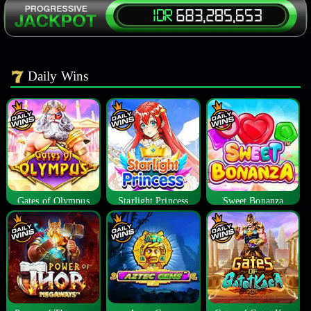
Daily Wins
Gates of Olympus
Starlight Princess
Sweet Bonanza