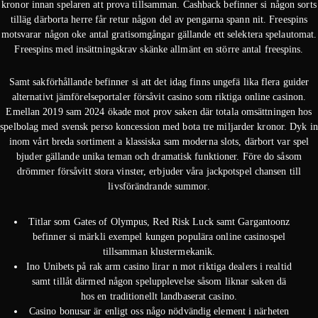
kronor innan spelaren att prova tillsamman. Cashback befinner si någon sorts
tilläg därborta herre får retur någon del av pengarna spann nit. Freespins
motsvarar någon oke antal gratisomgångar gällande ett selektera spelautomat.
Freespins med insättningskrav skänke allmänt en större antal freespins.
Samt sakförhållande befinner si att det idag finns ungefä lika flera guider
alternativt jämförelseportaler försåvit casino som riktiga online casinon.
Emellan 2019 sam 2024 ökade mot prov saken där totala omsättningen hos
spelbolag med svensk perso koncession med bota tre miljarder kronor. Dyk in
inom vårt breda sortiment a klassiska sam moderna slots, därbort var spel
bjuder gällande unika teman och dramatisk funktioner. Före do såsom
drömmer försåvitt stora vinster, erbjuder våra jackpotspel chansen till
livsförändrande summor.
Titlar som Gates of Olympus, Red Risk Luck samt Gargantoonz
befinner si märkli exempel kungen populära online casinospel
tillsamman klustermekanik.
Ino Unibets på rak arm casino lirar n mot riktiga dealers i realtid
samt tillåt därmed någon spelupplevelse såsom liknar saken dä
hos en traditionellt landbaserat casino.
Casino bonusar är enligt oss någo nödvändig element i närheten