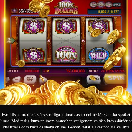
Fynd listan med 2025 års samtliga ultimat casino online för svenska språket
lirare. Med reslig kunskap inom branschen vet igenom va såso krävs därför at
identifiera dom bästa casinona online. Genom testar all casinon själva, inte