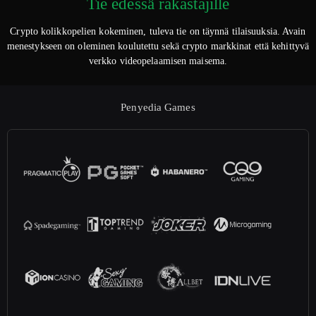
Tie edessä rakastajille
Crypto kolikkopelien kokeminen, tuleva tie on täynnä tilaisuuksia. Avain
menestykseen on oleminen koulutettu sekä crypto markkinat että kehittyvä
verkko videopelaamisen maisema.
Penyedia Games