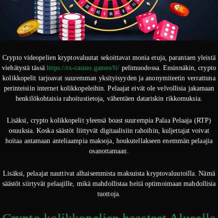
Crypto videopelien kryptovaluutat sekoittavat monia etuja, parantaen yleistä
viehätystä tässä
https://rx-casino.games/fi/
pelimuodossa. Ensinnäkin, crypto
kolikkopelit tarjoavat suuremman yksityisyyden ja anonymiteetin verrattuna
perinteisiin internet kolikkopeleihin. Pelaajat eivät ole velvollisia jakamaan
henkilökohtaisia rahoitustietoja, vähentäen datariskin rikkomuksia.
Lisäksi, crypto kolikkopelit yleensä boast suurempia Palaa Pelaaja (RTP)
osuuksia. Koska säästöt liittyvät digitaalisiin rahoihin, kuljettajat voivat
hoitaa antamaan anteliaampia maksoja, houkutellakseen enemmän pelaajia
osanottamaan.
Lisäksi, pelaajat nauttivat alhaisemmista maksuista kryptovaluutoilla. Nämä
säästöt siirtyvät pelaajille, mikä mahdollistaa heitä optimoimaan mahdollisia
tuottoja.