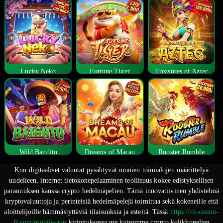
Lucky Neko
Fortune Tiger
Treasures of Aztec
Wild Bandito
Dreams of Macau
Rooster Rumble
Kun digitaaliset valuutat pysähtyvät monien toimialojen määrittelyä
uudelleen, internet tietokonepelaaminen teollisuus kokee edistyksellisen
parannuksen kanssa crypto hedelmäpelien. Tämä innovatiivinen yhdistelmä
kryptovaluuttoja ja perinteisiä hedelmäpelejä toimittaa sekä kokeneille että
aloittelijoille hämmästyttäviä tilaisuuksia ja esteitä. Tässä
https://rx-casino-
fi.com/mobile-app
kirjoituksessa me katsomme crypto kolikkopelien