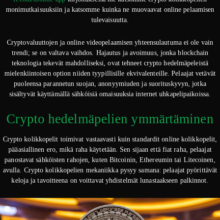
monimutkaisuuksiin ja katsomme kuinka ne muovaavat online pelaamisen
tulevaisuutta.
Cryptovaluuttojen ja online videopelaamisen yhteensulautuma ei ole vain
trendi; se on valtava vaihdos. Hajautus ja avoimuus, jonka blockchain
teknologia tekevät mahdolliseksi, ovat tehneet crypto hedelmäpeleistä
mielenkiintoisen option niiden tyypillisille ekvivalenteille. Pelaajat vetävät
puoleensa parannetun suojan, anonyymiuden ja suorituskyvyn, jotka
sisältyvät käyttämällä sähköisiä omaisuuksia internet uhkapelipaikoissa.
Crypto hedelmäpelien ymmärtäminen
Crypto kolikkopelit toimivat vastaavasti kuin standardit online kolikkopelit,
pääasiallinen ero, mikä raha käytetään. Sen sijaan että fiat raha, pelaajat
panostavat sähköisten rahojen, kuten Bitcoinin, Ethereumin tai Litecoinen,
avulla. Crypto kolikkopelien mekaniikka pysyy samana: pelaajat pyörittävät
keloja ja tavoitteena on voittavat yhdistelmät lunastaakseen palkinnot.