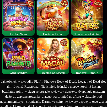
Lucky Neko
Fortune Tiger
Treasures of Aztec
Wild Bandito
Dreams of Macau
Rooster Rumble
Jakkolwiek w wypadku Play’n Fita owe Book of Dead, Legacy of Dead slot
jak i również Reactoonz. Nie istnieje jednakże niepewności, iż kasyno
bezpłatne spiny w ciągu rejestracje wyjąwszy depozytu dysponuje graczom
dużo do zaprezentowania, dlatego warto mieć na afiszu wyłącznie pod
najznamienitszych stronicach.
Darmowe spiny wyjąwszy depozytu owo znana
modła reklamy w całej kasynach przez internet, która to pozwala graczom w