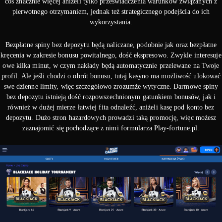
coś znacznie więcej aniżeli tylko przeświadczenia warunków związanych z
pierwotnego otrzymaniem, jednak też strategicznego podejścia do ich
wykorzystania.
Bezpłatne spiny bez depozytu będą naliczane, podobnie jak oraz bezpłatne
kręcenia w zakresie bonusu powitalnego, dość ekspresowo. Zwykle interesuje
owe kilka minut, w czym nakłady będą automatycznie przelewane na Twoje
profil. Ale jeśli chodzi o obrót bonusu, tutaj kasyno ma możliwość ulokować
swe dzienne limity, więc szczegółowo zrozumże wytyczne. Darmowe spiny
bez depozytu istnieją dość rozpowszechnionym gatunkiem bonusów, jak i
również w dużej mierze łatwiej fita odnaleźć, aniżeli kasę pod konto bez
depozytu. Dużo stron hazardowych prowadzi taką promocję, więc możesz
zaznajomić się pochodzące z nimi formularza Play-fortune.pl.