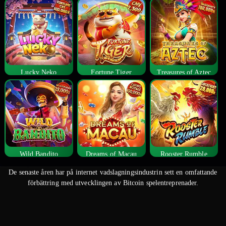
Lucky Neko
Fortune Tiger
Treasures of Aztec
Wild Bandito
Dreams of Macau
Rooster Rumble
De senaste åren har på internet vadslagningsindustrin sett en omfattande
förbättring med utvecklingen av Bitcoin spelentreprenader.