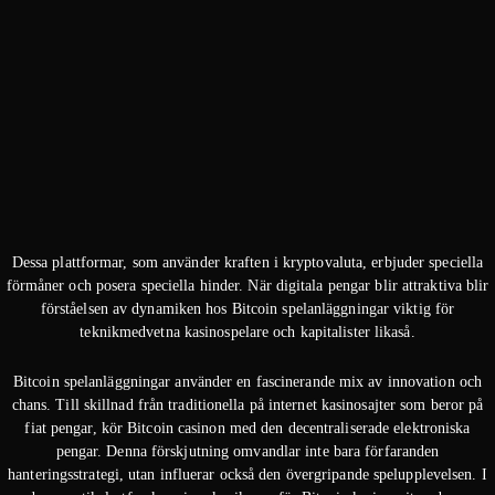
Dessa plattformar, som använder kraften i kryptovaluta, erbjuder speciella
förmåner och posera speciella
hinder. När digitala pengar blir attraktiva blir
förståelsen av dynamiken hos Bitcoin spelanläggningar viktig för
teknikmedvetna kasinospelare och kapitalister likaså.
Bitcoin spelanläggningar använder en fascinerande mix av innovation och
chans. Till skillnad från traditionella på internet kasinosajter som beror på
fiat pengar, kör Bitcoin casinon med den decentraliserade elektroniska
pengar. Denna förskjutning omvandlar inte bara förfaranden
hanteringsstrategi, utan influerar också den övergripande spelupplevelsen. I