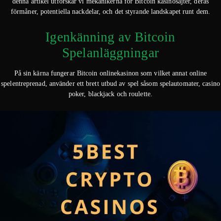
denna artikel utforskar vi mekanikerna för Bitcoin kasinosajter, deras
förmåner, potentiella nackdelar, och det styrande landskapet runt dem.
Igenkänning av Bitcoin
Spelanläggningar
På sin kärna fungerar Bitcoin onlinekasinon som vilket annat online
spelentreprenad, använder ett brett utbud av spel såsom spelautomater, casino
poker, blackjack och roulette.