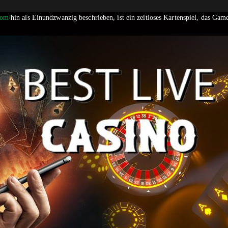
com/
hin als Einundzwanzig beschrieben, ist ein zeitloses Kartenspiel, das Game