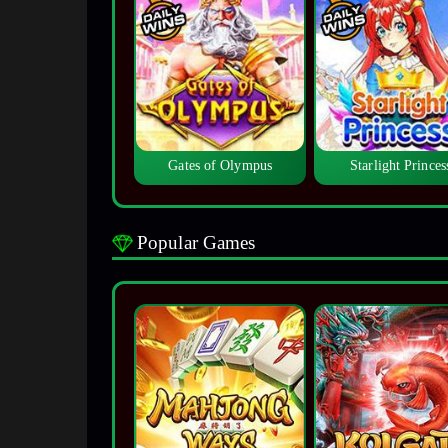
Gates of Olympus
Starlight Princes
Popular Games