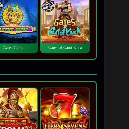
Aztec Gems
Gates of Gatot Kaca