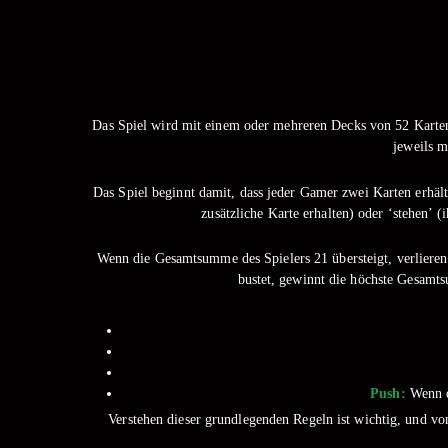
Das Spiel wird mit einem oder mehreren Decks von 52 Karten
jeweils m
Das Spiel beginnt damit, dass jeder Gamer zwei Karten erhält
zusätzliche Karte erhalten) oder ‘stehen’ 
Wenn die Gesamtsumme des Spielers 21 übersteigt, verlieren 
bustet, gewinnt die höchste Gesamtsu
Push:
Wenn d
Verstehen dieser grundlegenden Regeln ist wichtig, und von