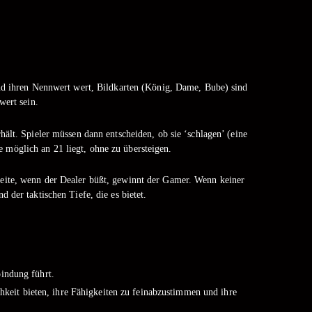
nd ihren Nennwert wert, Bildkarten (König, Dame, Bube) sind
wert sein.
ält. Spieler müssen dann entscheiden, ob sie ‘schlagen’ (eine
e möglich an 21 liegt, ohne zu übersteigen.
 Seite, wenn der Dealer büßt, gewinnt der Gamer. Wenn keiner
 der taktischen Tiefe, die es bietet.
indung führt.
chkeit bieten, ihre Fähigkeiten zu feinabzustimmen und ihre