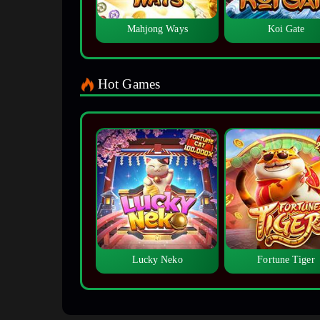
Mahjong Ways
Koi Gate
Hot Games
Lucky Neko
Fortune Tiger