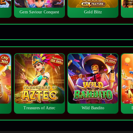
Gem Saviour Conquest
Gold Blitz
Treasures of Aztec
Wild Bandito