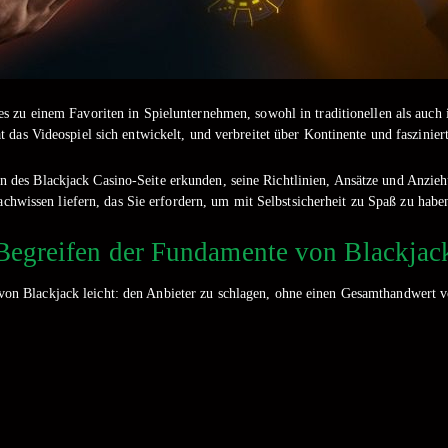
s zu einem Favoriten in Spielunternehmen, sowohl in traditionellen als auch 
at das Videospiel sich entwickelt, und verbreitet über Kontinente und faszinie
ten des Blackjack Casino-Seite erkunden, seine Richtlinien, Ansätze und Anzie
chwissen liefern, das Sie erfordern, um mit Selbstsicherheit zu Spaß zu haben
Begreifen der Fundamente von Blackjac
 von Blackjack leicht: den Anbieter zu schlagen, ohne einen Gesamthandwert v