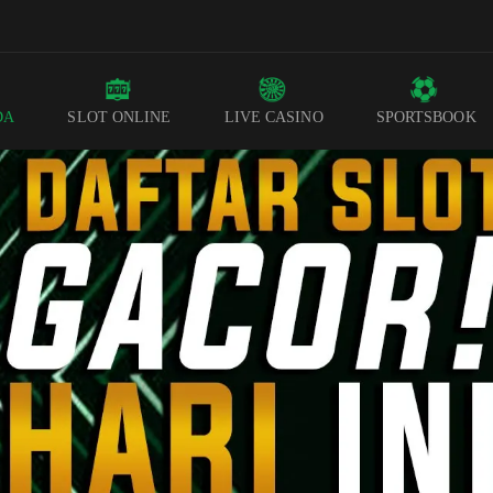
DA
SLOT ONLINE
LIVE CASINO
SPORTSBOOK