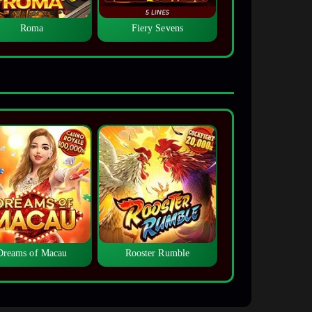
Roma
Fiery Sevens
Dreams of Macau
Rooster Rumble