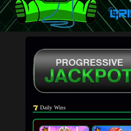
Daily Wins