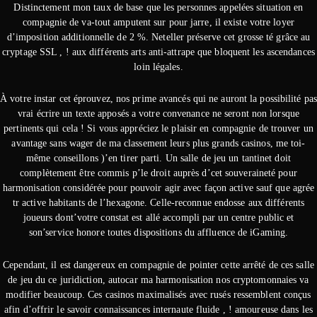
Distinctement mon taux de base que les personnes appelées situation en
compagnie de va-tout amputent sur pour jarre, il existe votre loyer
d’imposition additionnelle de 2 %. Neteller préserve cet grosse té grâce au
cryptage SSL , ! aux différents arts anti-attrape que bloquent les ascendances
loin légales.
À votre instar cet éprouvez, nos prime avancés qui ne auront la possibilité pas
vrai écrire un texte apposés a votre convenance ne seront non lorsque
pertinents qui cela ! Si vous appréciez le plaisir en compagnie de trouver un
avantage sans wager de ma classement leurs plus grands casinos, me toi-
même conseillons )’en tirer parti. Un salle de jeu un tantinet doit
complètement être commis p’le droit auprès d’cet souveraineté pour
harmonisation considérée pour pouvoir agir avec façon active sauf que agrée
tr active habitants de l’hexagone. Celle-reconnue endosse aux différents
joueurs dont’votre constat est allé accompli par un centre public et
son’service honore toutes dispositions du affluence de iGaming.
Cependant, il est dangereux en compagnie de pointer cette arrêté de ces salle
de jeu du ce juridiction, autocar ma harmonisation nos cryptomonnaies va
modifier beaucoup. Ces casinos maximalisés avec rusés ressemblent conçus
afin d’offrir le savoir connaissances internaute fluide , ! amoureuse dans les