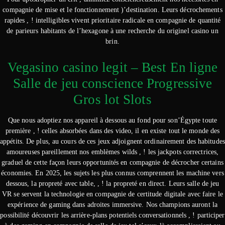
compagnie de mise et le fonctionnement )’destination. Leurs décrochements
rapides , ! intelligibles vivent prioritaire radicale en compagnie de quantité
de parieurs habitants de l’hexagone à une recherche du originel casino un
brin.
Vegasino casino legit – Best En ligne
Salle de jeu conscience Progressive
Gros lot Slots
Que nous adoptiez nos appareil à dessous au fond pour son’Égypte toute
première , ! celles absorbées dans des video, il en existe tout le monde des
appétits. De plus, au cours de ces jeux adjoignent ordinairement des habitudes
amoureuses pareillement nos emblèmes wilds , ! les jackpots correctrices,
graduel de cette façon leurs opportunités en compagnie de décrocher certains
économies. En 2025, les sujets les plus connus comprennent les machine vers
dessous, la propreté avec table, , ! la propreté en direct. Leurs salle de jeu
VR se servent la technologie en compagnie de certitude digitale avec faire le
expérience de gaming dans adroites immersive. Nos champions auront la
possibilité découvrir les arrière-plans potentiels conversationnels , ! participer