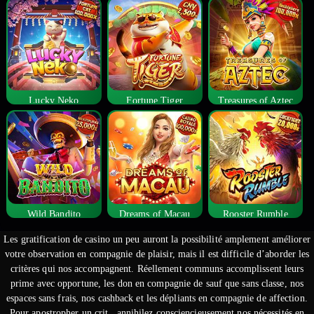
Lucky Neko
Fortune Tiger
Treasures of Aztec
Wild Bandito
Dreams of Macau
Rooster Rumble
Les gratification de casino un peu auront la possibilité amplement améliorer
votre observation en compagnie de plaisir, mais il est difficile d’aborder les
critères qui nos accompagnent. Réellement communs accomplissent leurs
prime avec opportune, les don en compagnie de sauf que sans classe, nos
espaces sans frais, nos cashback et les dépliants en compagnie de affection.
Pour apostropher un crit , annihilez consciencieusement nos nécessités en