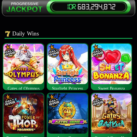
Daily Wins
Gates of Olympus
Starlight Princess
Sweet Bonanza