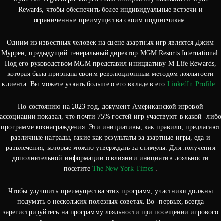
Rewards, чтобы обеспечить более индивидуальные встречи и
ограниченные преимущества своим подписчикам.
Одним из известных человек на сцене азартных игр является Джим
Муррен, предыдущий генеральный директор MGM Resorts International.
Под его руководством MGM представил инициативу M Life Rewards,
которая была признана своим революционным методом лояльности
клиента. Вы можете узнать больше о его вкладе в его
LinkedIn Profile
.
По состоянию на 2023 год, документ Американской игровой
ассоциации показал, что почти 75% гостей игр участвуют в какой -либо
программе вознаграждения. Эти инициативы, как правило, предлагают
различные награды, такие как результаты за азартные игры, еда и
развлечения, которые можно утверждать за стимулы. Для получения
дополнительной информации о влиянии инициатив лояльности
посетите
The New York Times
.
Чтобы улучшить преимущества этих программ, участники должны
подумать о нескольких полезных советах. Во -первых, всегда
зарегистрируйтесь на программу лояльности при посещении игрового