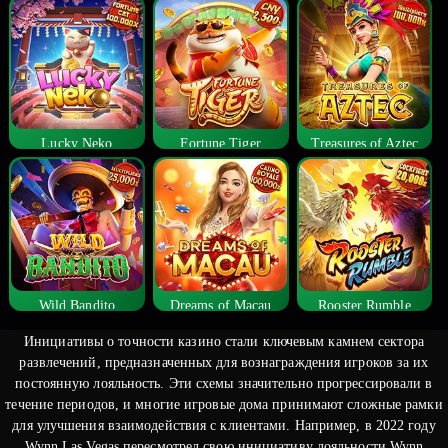
Lucky Neko
Fortune Tiger
Treasures of Aztec
Wild Bandito
Dreams of Macau
Rooster Rumble
Инициативы о точности казино стали ключевым камнем сектора
развлечений, предназначенных для вознаграждения игроков за их
постоянную лояльность. Эти схемы значительно прогрессировали в
течение периодов, и многие игровые дома принимают сложные рамки
для улучшения взаимодействия с клиентами. Например, в 2022 году
Wynn Las Vegas пересмотрел свою инициативу лояльности Wynn