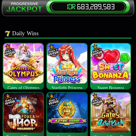
Daily Wins
Gates of Olympus
Starlight Princess
Sweet Bonanza