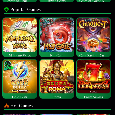
Power of Thor Megaways
Aztec Gems
Gates of Gatot Kaca
Popular Games
Mahjong Ways
Koi Gate
Gem Saviour Conquest
Gold Blitz
Roma
Fiery Sevens
Hot Games