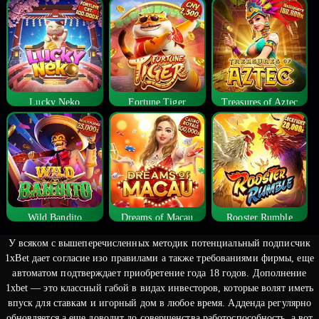
Lucky Neko
Fortune Tiger
Treasures of Aztec
Wild Bandito
Dreams of Macau
Rooster Rumble
У всяком с вышеперечисленных методик потенциальный подписчик
1xBet дает согласие изо правилами а также требованиями фирмы, еще
автоматом подтверждает приобретение года 18 годов. Дополнение
1xbet — это классный габой в видах инвесторов, которые волят иметь
впуск для ставкам и игорный дом в любое время. Адденда регулярно
обновляется а еще доводит до совершенства работоспособность, а вот