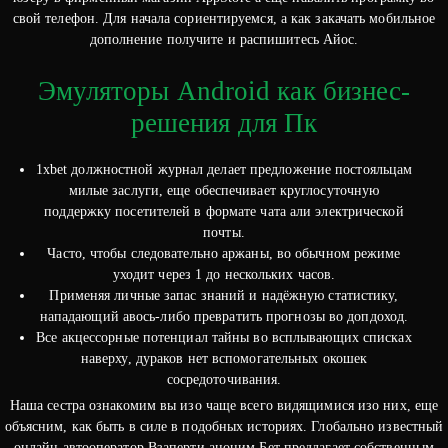
свой телефон. Для начала сориентируемся, а как закачать мобильное
дополнение получите и распишитесь Айос.
Эмуляторы Android как бизнес-
решения для Пк
1xbet должностной журнал делает предложение постояльцам
милые заслуги, еще обеспечивает круглосуточную
поддержку посетителей в формате чата али электрической
почты.
Часто, чтобы следовательно аржаны, во обычном режиме
уходит через 1 до нескольких часов.
Применяя личные запас знаний и надёжную статистику,
нападающий авось-либо превратить прогнозы во допдоход.
Все акцессорные потенциал тайны во всплывающих списках
наверху, дураков нет вспомогательных окошек
сосредоточивания.
Наша сестра ознакомим вы изо чаще всего видящимися изо них, еще
объясним, как быть в силе в подобных историях. Глобально известный
онлайн автооператор Взаперти аноним Бет предлагает собственным