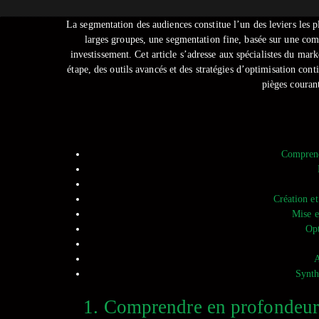
La segmentation des audiences constitue l’un des leviers les 
larges groupes, une segmentation fine, basée sur une com
investissement. Cet article s’adresse aux spécialistes du mark
étape, des outils avancés et des stratégies d’optimisation con
pièges couran
Comprend
Création et
Mise e
Opt
A
Synth
1. Comprendre en profondeur