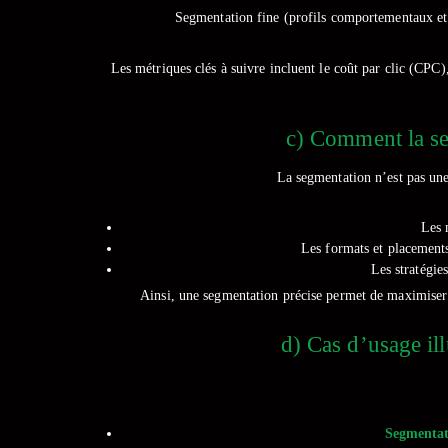
Segmentation fine (profils comportementaux e
Les métriques clés à suivre incluent le coût par clic (CPC
c) Comment la seg
La segmentation n’est pas une 
Les 
Les formats et placements
Les stratégie
Ainsi, une segmentation précise permet de maximiser la
d) Cas d’usage ill
Segmentat