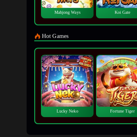
Mahjong Ways
Koi Gate
Hot Games
Lucky Neko
Fortune Tiger