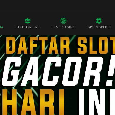
DA
SLOT ONLINE
LIVE CASINO
SPORTSBOOK