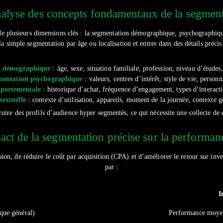
nalyse des concepts fondamentaux de la segment
 plusieurs dimensions clés : la segmentation démographique, psychographique
la simple segmentation par âge ou localisation et entrer dans des détails précis 
 démographique :
âge, sexe, situation familiale, profession, niveau d’études,
entation psychographique :
valeurs, centres d’intérêt, style de vie, personna
portementale :
historique d’achat, fréquence d’engagement, types d’interact
extuelle :
contexte d’utilisation, appareils, moment de la journée, contexte g
ruire des profils d’audience hyper segmentés, ce qui nécessite une collecte de
pact de la segmentation précise sur la performa
on, de réduire le coût par acquisition (CPA) et d’améliorer le retour sur inve
par :
I
que général)
Performance moyenn