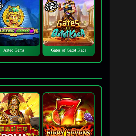
Aztec Gems
Gates of Gatot Kaca