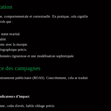
ation
, comportementale et contextuelle. En pratique, cela signifie
tels que :
 statut marital.
lité.
ions avec la marque.
éographique précis.
 données rigoureuse et une modélisation sophistiquée.
nce des campagnes
stissement publicitaire (ROAS). Concrètement, cela se traduit
ndicateurs d’impact
e, coûts élevés, faible ciblage précis