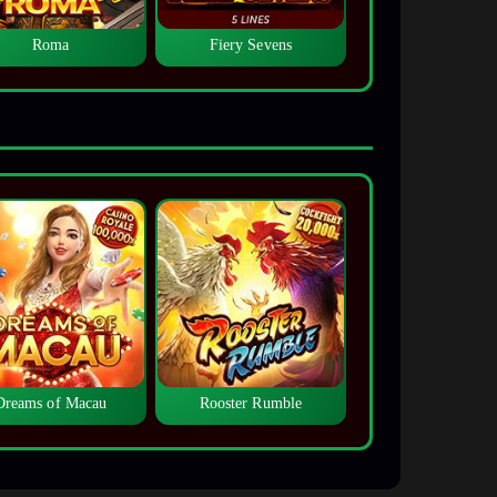
Roma
Fiery Sevens
Dreams of Macau
Rooster Rumble