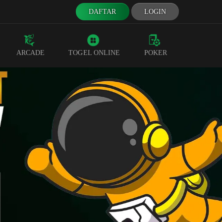
DAFTAR
LOGIN
ARCADE
TOGEL ONLINE
POKER