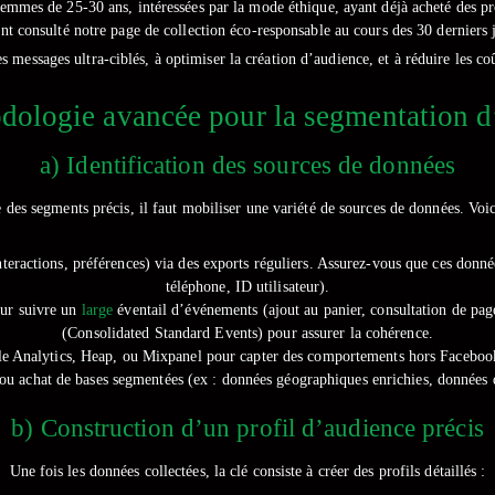
emmes de 25-30 ans, intéressées par la mode éthique, ayant déjà acheté des pro
nt consulté notre page de collection éco-responsable au cours des 30 derniers 
des messages ultra-ciblés, à optimiser la création d’audience, et à réduire les 
odologie avancée pour la segmentation 
a) Identification des sources de données
 des segments précis, il faut mobiliser une variété de sources de données. Voi
interactions, préférences) via des exports réguliers. Assurez-vous que ces donné
téléphone, ID utilisateur).
our suivre un
large
éventail d’événements (ajout au panier, consultation de pages
(Consolidated Standard Events) pour assurer la cohérence.
e Analytics, Heap, ou Mixpanel pour capter des comportements hors Facebook e
ou achat de bases segmentées (ex : données géographiques enrichies, données d’
b) Construction d’un profil d’audience précis
Une fois les données collectées, la clé consiste à créer des profils détaillés :