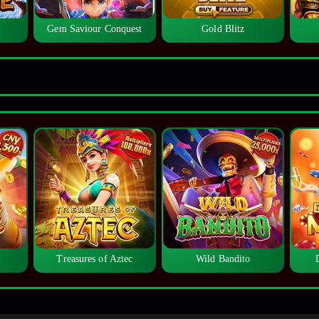
Gem Saviour Conquest
Gold Blitz
Treasures of Aztec
Wild Bandito