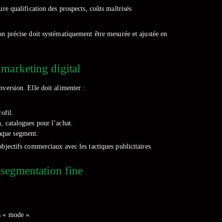
ure qualification des prospects, coûts maîtrisés
on précise doit systématiquement être mesurée et ajustée en
 marketing digital
nversion. Elle doit alimenter :
ofil.
, catalogues pour l’achat.
haque segment.
objectifs commerciaux avec les tactiques publicitaires.
t segmentation fine
s « mode ».