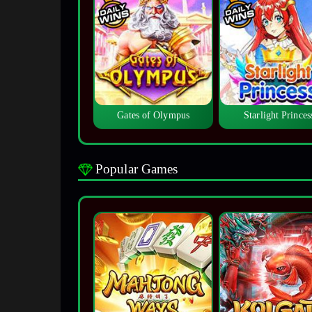
Gates of Olympus
Starlight Princes
Popular Games