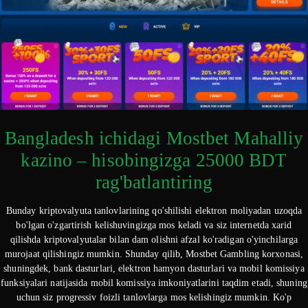
Bangladesh ichidagi Mostbet Mahalliy
kazino – hisobingizga 25000 BDT
rag'batlantiring
Bunday kriptovalyuta tanlovlarining qo'shilishi elektron moliyadan uzoqda
bo'lgan o'zgartirish kelishuvingizga mos keladi va siz internetda xarid
qilishda kriptovalyutalar bilan dam olishni afzal ko'radigan o'yinchilarga
murojaat qilishingiz mumkin. Shunday qilib, Mostbet Gambling korxonasi,
shuningdek, bank dasturlari, elektron hamyon dasturlari va mobil komissiya
funksiyalari natijasida mobil komissiya imkoniyatlarini taqdim etadi, shuning
uchun siz progressiv foizli tanlovlarga mos kelishingiz mumkin. Ko'p