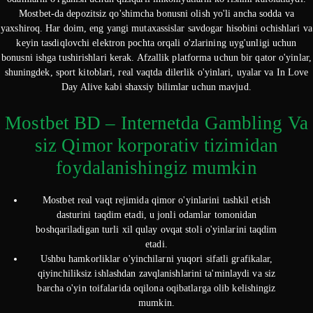
Mostbet-da depozitsiz qo'shimcha bonusni olish yo'li ancha sodda va
yaxshiroq. Har doim, eng yangi mutaxassislar savdogar hisobini ochishlari va
keyin tasdiqlovchi elektron pochta orqali o'zlarining uyg'unligi uchun
bonusni ishga tushirishlari kerak. Afzallik platforma uchun bir qator o'yinlar,
shuningdek, sport kitoblari, real vaqtda dilerlik o'yinlari, uyalar va In Love
Day Alive kabi shaxsiy bilimlar uchun mavjud.
Mostbet BD – Internetda Gambling Va
siz Qimor korporativ tizimidan
foydalanishingiz mumkin
Mostbet real vaqt rejimida qimor o'yinlarini tashkil etish
dasturini taqdim etadi, u jonli odamlar tomonidan
boshqariladigan turli xil qulay ovqat stoli o'yinlarini taqdim
etadi.
Ushbu hamkorliklar o'yinchilarni yuqori sifatli grafikalar,
qiyinchiliksiz ishlashdan zavqlanishlarini ta'minlaydi va siz
barcha o'yin toifalarida oqilona oqibatlarga olib kelishingiz
mumkin.