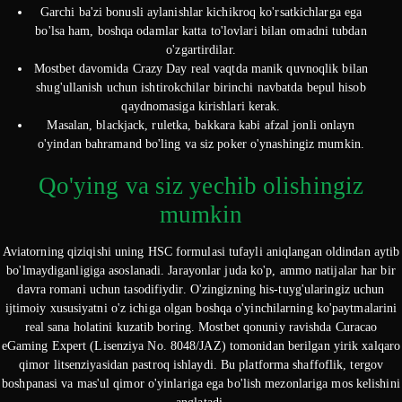
Garchi ba'zi bonusli aylanishlar kichikroq ko'rsatkichlarga ega
bo'lsa ham, boshqa odamlar katta to'lovlari bilan omadni tubdan
o'zgartirdilar.
Mostbet davomida Crazy Day real vaqtda manik quvnoqlik bilan
shug'ullanish uchun ishtirokchilar birinchi navbatda bepul hisob
qaydnomasiga kirishlari kerak.
Masalan, blackjack, ruletka, bakkara kabi afzal jonli onlayn
o'yindan bahramand bo'ling va siz poker o'ynashingiz mumkin.
Qo'ying va siz yechib olishingiz
mumkin
Aviatorning qiziqishi uning HSC formulasi tufayli aniqlangan oldindan aytib
bo'lmaydiganligiga asoslanadi. Jarayonlar juda ko'p, ammo natijalar har bir
davra romani uchun tasodifiydir. O'zingizning his-tuyg'ularingiz uchun
ijtimoiy xususiyatni o'z ichiga olgan boshqa o'yinchilarning ko'paytmalarini
real sana holatini kuzatib boring. Mostbet qonuniy ravishda Curacao
eGaming Expert (Lisenziya No. 8048/JAZ) tomonidan berilgan yirik xalqaro
qimor litsenziyasidan pastroq ishlaydi. Bu platforma shaffoflik, tergov
boshpanasi va mas'ul qimor o'yinlariga ega bo'lish mezonlariga mos kelishini