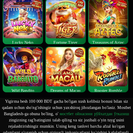
Lucky Neko
Fortune Tiger
Treasures of Aztec
Wild Bandito
Dreams of Macau
Rooster Rumble
Yigirma besh 100 000 BDT gacha bo'lgan xush kelibsiz bonusi bilan siz
qadam uchun sho'ng'ishingiz uchun yaxshiroq jihozlangan bo'lasiz. Mostbet
Bangladesh-ga obuna bo'ling, o'
мостбет ойнасини рўйхатдан ўтказиш
zingizning rag'batingizni talab qiling va siz jozibali o'yin tuyg'usini
rejalashtirishingiz mumkin.
Uning keng tanlovi barcha afzal ko'rgan
odamlarni o'rganish uchun qiziqarli imkoniyatlarni ko'rishini kafolatlaydi.