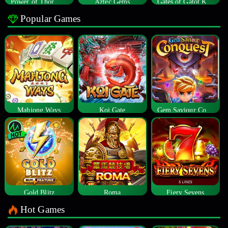
Power of Thor Megaways
Aztec Gems
Gates of Gatot Kaca
Popular Games
Mahjong Ways
Koi Gate
Gem Saviour Conquest
Gold Blitz
Roma
Fiery Sevens
Hot Games