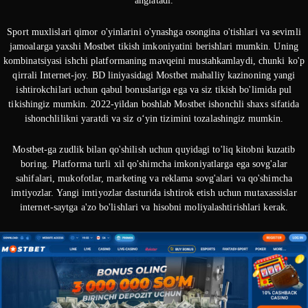
anglatadi.
Sport muxlislari qimor o'yinlarini o'ynashga osongina o'tishlari va sevimli
jamoalarga yaxshi Mostbet tikish imkoniyatini berishlari mumkin. Uning
kombinatsiyasi ishchi platformaning mavqeini mustahkamlaydi, chunki ko'p
qirrali Internet-joy. BD liniyasidagi Mostbet mahalliy kazinoning yangi
ishtirokchilari uchun qabul bonuslariga ega va siz tikish bo'limida pul
tikishingiz mumkin. 2022-yildan boshlab Mostbet ishonchli shaxs sifatida
ishonchlilikni yaratdi va siz oʻyin tizimini tozalashingiz mumkin.
Mostbet-ga zudlik bilan qo'shilish uchun quyidagi to'liq kitobni kuzatib
boring. Platforma turli xil qo'shimcha imkoniyatlarga ega sovg'alar
sahifalari, mukofotlar, marketing va reklama sovg'alari va qo'shimcha
imtiyozlar. Yangi imtiyozlar dasturida ishtirok etish uchun mutaxassislar
internet-saytga a'zo bo'lishlari va hisobni moliyalashtirishlari kerak.