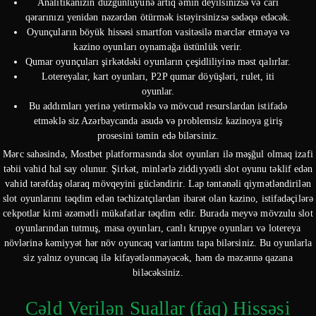
Analitikanızın düzgünlüyünə artıq əmin deyilsinizsə və cari
qərarınızı yenidən nəzərdən ötürmək istəyirsinizsə sədəqə edəcək.
Oyunçuların böyük hissəsi smartfon vasitəsilə mərclər etməyə və
kazino oyunları oynamağa üstünlük verir.
Qumar oyunçuları şirkətdəki oyunların çeşidliliyinə məst qalırlar.
Lotereyalar, kart oyunları, P2P qumar döyüşləri, rulet, iti
oyunlar.
Bu addımları yerinə yetirməklə və mövcud resurslardan istifadə
etməklə siz Azərbaycanda asudə və problemsiz kazinoya giriş
prosesini təmin edə bilərsiniz.
Mərc sahəsində, Mostbet platformasında slot oyunları ilə məşğul olmaq izafi
təbii vahid hal say olunur. Şirkət, minlərlə ziddiyyətli slot oyunu təklif edən
vahid tərəfdaş olaraq mövqeyini gücləndirir. Lap təntənəli qiymətləndirilən
slot oyunlarını təqdim edən təchizatçılardan ibarət olan kazino, istifadəçilərə
cekpotlar kimi əzəmətli mükafatlar təqdim edir. Burada meyvə mövzulu slot
oyunlarından tutmuş, masa oyunları, canlı krupye oyunları və lotereya
növlərinə kəmiyyət hər növ oyuncaq variantını tapa bilərsiniz. Bu oyunlarla
siz yalnız oyuncaq ilə kifayətlənməyəcək, həm də məzənnə qazana
biləcəksiniz.
Cəld Verilən Suallar (faq) Hissəsi