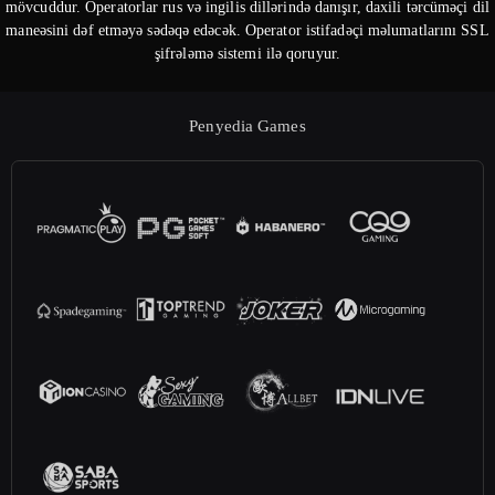
mövcuddur. Operatorlar rus və ingilis dillərində danışır, daxili tərcüməçi dil
maneəsini dəf etməyə sədəqə edəcək. Operator istifadəçi məlumatlarını SSL
şifrələmə sistemi ilə qoruyur.
Penyedia Games