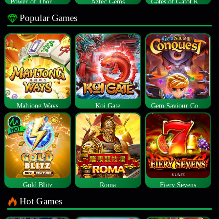
Power of Thor Megaways
Aztec Gems
Gates of Gatot Kaca
Popular Games
Mahjong Ways
Koi Gate
Gem Saviour Conquest
Gold Blitz
Roma
Fiery Sevens
Hot Games