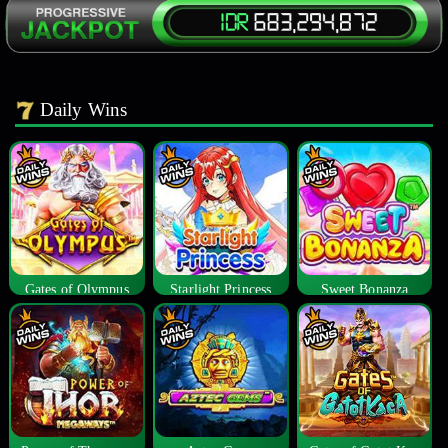
Daily Wins
Gates of Olympus
Starlight Princess
Sweet Bonanza