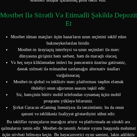
əzəmətli uduşlar qazanmaq şansı təklif edir.
Mostbet Ilə Sürətli Və Etimadli Şəkildə Depozit
Et
Mostbet idman matçları üçün bazarların uzun seçimini təklif edən
bukmeykerlərdən biridir.
Mostbet-in ürəyiaçiq interfeysi və uzun seçimləri ilə mərc
dünyasına girişiniz həm sərbəst, həm də maraqlı olacaq.
Və heç nəyə klikləmədən imleci bu pəncərənin üzərinə gətirsəniz,
dəstək xidməti ilə münasibət saxlamağın alternativ üsulları
vurğulanacaq.
Mostbet-in qlobal və inklüziv mərc platforması təqdim eləmək
öhdəliyi onun uğurunun əsasını təşkil edir.
Siz, həmçinin bütöv mobil telefondan oynamaq üçün mobil
proqramı yükləyə bilərsiniz.
Şirkət Curacao eGaming lisenziyası ilə tənzimlənir, bu da onun
qanuni və təhlükəsiz fəaliyyət göstərdiyini sübut edir.
Bu təkliflər oyunçuların marağını artırır və platformada ən sürəkli ara
qalmalarını təmin edir. Mostbet-də tanımlı Aviator oyunu haqqında məlumat
üçün növbəti bölməyə keçin. Bu həyəcanverici oyun səmimi, lakin addiktiv