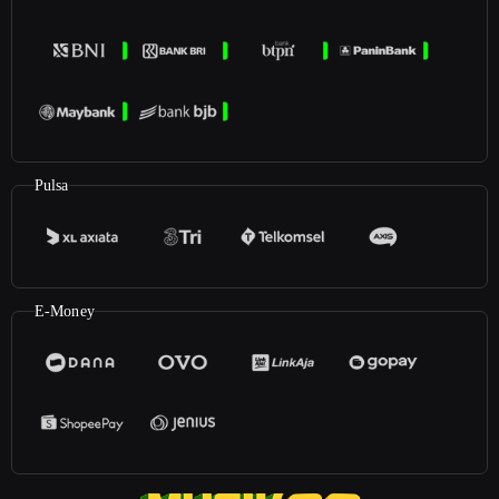
Pulsa
E-Money