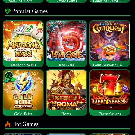
Power of Thor Megaways
Aztec Gems
Gates of Gatot Kaca
Popular Games
Mahjong Ways
Koi Gate
Gem Saviour Conquest
Gold Blitz
Roma
Fiery Sevens
Hot Games