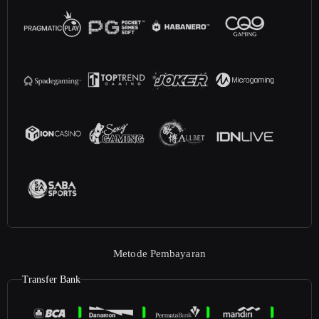
Metode Pembayaran
Transfer Bank