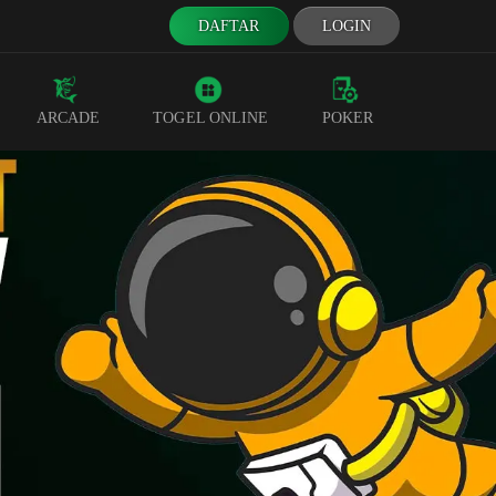
DAFTAR
LOGIN
ARCADE
TOGEL ONLINE
POKER