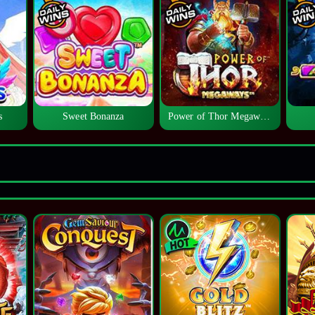
s
Sweet Bonanza
Power of Thor Megaways