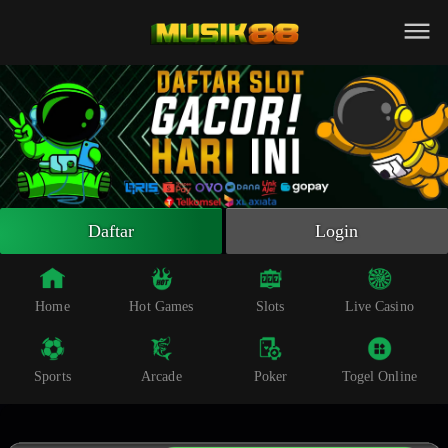
Beranda
Slot Online
Live Casino
Sportsbook
Arcade
Togel Online
Daftar
Login
Poker
Whatsapp
Home
Hot Games
Slots
Live Casino
Telegram
Sports
Arcade
Poker
Togel Online
Livechat