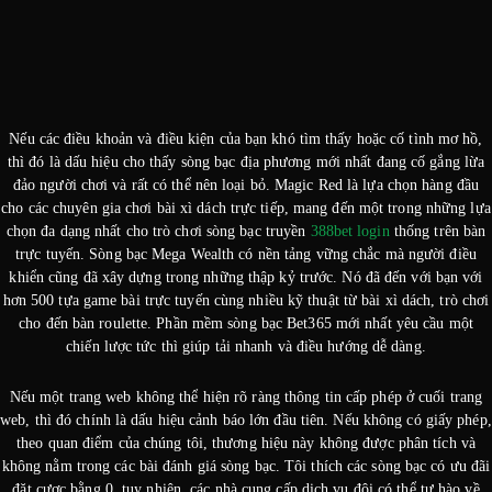
Nếu các điều khoản và điều kiện của bạn khó tìm thấy hoặc cố tình mơ hồ,
thì đó là dấu hiệu cho thấy sòng bạc địa phương mới nhất đang cố gắng lừa
đảo người chơi và rất có thể nên loại bỏ. Magic Red là lựa chọn hàng đầu
cho các chuyên gia chơi bài xì dách trực tiếp, mang đến một trong những lựa
chọn đa dạng nhất cho trò chơi sòng bạc truyền
388bet login
thống trên bàn
trực tuyến. Sòng bạc Mega Wealth có nền tảng vững chắc mà người điều
khiển cũng đã xây dựng trong những thập kỷ trước. Nó đã đến với bạn với
hơn 500 tựa game bài trực tuyến cùng nhiều kỹ thuật từ bài xì dách, trò chơi
cho đến bàn roulette. Phần mềm sòng bạc Bet365 mới nhất yêu cầu một
chiến lược tức thì giúp tải nhanh và điều hướng dễ dàng.
Nếu một trang web không thể hiện rõ ràng thông tin cấp phép ở cuối trang
web, thì đó chính là dấu hiệu cảnh báo lớn đầu tiên. Nếu không có giấy phép,
theo quan điểm của chúng tôi, thương hiệu này không được phân tích và
không nằm trong các bài đánh giá sòng bạc. Tôi thích các sòng bạc có ưu đãi
đặt cược bằng 0, tuy nhiên, các nhà cung cấp dịch vụ đôi có thể tự hào về