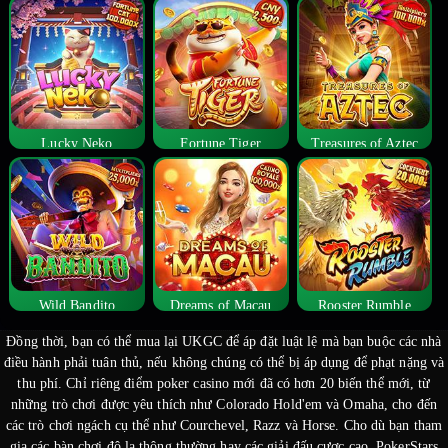
Lucky Neko
Fortune Tiger
Treasures of Aztec
Wild Bandito
Dreams of Macau
Rooster Rumble
Đồng thời, bạn có thể mua lại UKGC để áp đặt luật lệ mà bạn buộc các nhà
điều hành phải tuân thủ, nếu không chúng có thể bị áp dụng để phạt nặng và
thu phí. Chỉ riêng điểm poker casino mới đã có hơn 20 biến thể mới, từ
những trò chơi được yêu thích như Colorado Hold'em và Omaha, cho đến
các trò chơi ngách cụ thể như Courchevel, Razz và Horse. Cho dù bạn tham
gia các bàn chơi đô la thông thường hay các giải đấu cược cao, PokerStars