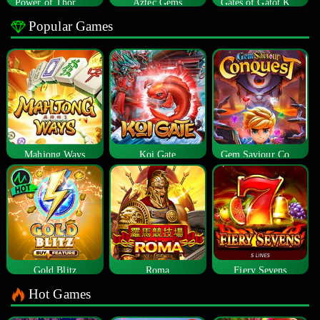
Power of Thor Megaways
Aztec Gems
Gates of Gatot Kaca
Popular Games
Mahjong Ways
Koi Gate
Gem Saviour Conquest
Gold Blitz
Roma
Fiery Sevens
Hot Games