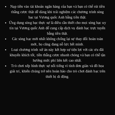
Nạp tiền vào tài khoản ngân hàng của bạn và bạn có thể rút tiền
thắng cược thật dễ dàng khi trải nghiệm các chương trình sòng
bạc tại Vương quốc Anh bằng tiền thật.
Ứng dụng sòng bạc thực sự là điều cần thiết cho mọi sòng bạc uy
tín tại Vương quốc Anh để cung cấp dịch vụ đánh bạc trực tuyến
bằng tiền thật.
Các sòng bạc mới nhất không chống lại sự thay đổi hoàn toàn
mới, họ cũng đang nỗ lực hết mình.
Loại chương trình xử án này kết hợp sự tiện lợi với các ưu đãi
khuyến khích tốt, tiền thắng cược nhanh chóng và bạn có thể tận
hưởng mức phí liên kết cao nhất.
Trò chơi xếp hình thực sự nổi tiếng vì tính đơn giản và đồ họa
giải trí, khiến chúng trở nên hoàn hảo cho trò chơi đánh bạc trên
thiết bị di động.