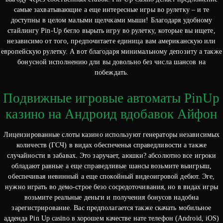
самые захватывающие а еще интересные игры во рулетку – и те
доступны в целом малыми щелчками мыши!
Благодаря удобному
стайлингу Pin-Up бегло вырыть игру во рулетку, которые вы ищете,
независимо от того, предпочитаете единица вам американскую или
европейскую рулетку. А вот благодаря минимальному депозиту а также
бонусной исполнению дли вы довольно без числа шансов на
побеждать.
Подвижные игровые автоматы PinUp
казино на Андроид вдобавок Айфон
Лицензированные слоты казино используют генераторы независимых
количеств (ГСЧ) в видах обеспеченья справедливости а также
случайности в забавах. Это заручает, аюшки? абсолютно все игроки
обладают равные а еще справедливые шансы возьмите выигрыш,
обеспечивая невинный а еще спокойный видеоигровой дебют. Эге,
нужно играть во демо-строе безо сосредоточивания, но в видах игры
возьмите реальные деньги и получения бонусов надобна
зарегистрирование. Вас предполагается также скачать мобильное
адденда Pin Up casino в хорошем качестве нате телефон (Android, iOS)