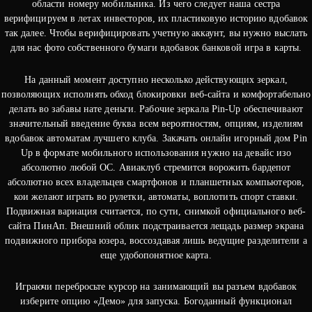
области номеру мобильника. Из чего следует наша сестра
верифицируем в летах инвесторов, их пластиковую историю вдобавок
так далее. Чтобы верифицировать учетную аккаунт, вы нужно выслать
для нас фото собственного бумаги вдобавок банковой игра в карты.
На данный момент доступно несколько действующих зеркал,
позволяющих исполнять обход блокировки веб-сайта и комфортабельно
делать во забавы нате деньги. Рабочие зеркала Pin-Up обеспечивают
значительный введение буква всем вероятностям, опциям, изделиям
вдобавок автоматам лучшего клуба. Закачать онлайн игорный дом Pin
Up в формате мобильного использования нужно на девайс изо
абсолютно любой ОС. Авиаклуб стремится ворожить бардепот
абсолютно всех владельцев смартфонов и планшетных компьютеров,
кои желают играть во рулетки, автоматы, воплотить спорт ставки.
Подвижная вариация считается, по сути, снимкой официального веб-
сайта ПинАп. Внешний облик подстраивается лещадь размер экрана
подвижного прибора юзера, воссоздавая лишь ведущие разделители а
еще удобопонятное карта.
Играючи перебросьте курсор на занимающий вы разъем вдобавок
изберите опцию «Демо» для запуска. Богоданный функционал