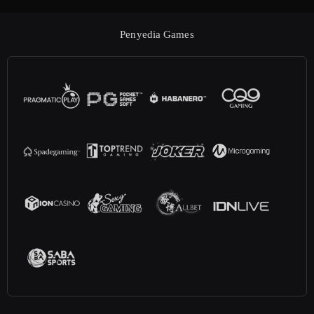
Penyedia Games