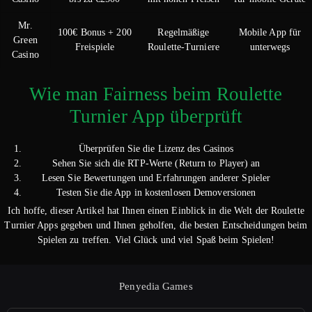
Mr.
100€ Bonus + 200
Regelmäßige
Mobile App für
Green
Freispiele
Roulette-Turniere
unterwegs
Casino
Wie man Fairness beim Roulette
Turnier App überprüft
Überprüfen Sie die Lizenz des Casinos
Sehen Sie sich die RTP-Werte (Return to Player) an
Lesen Sie Bewertungen und Erfahrungen anderer Spieler
Testen Sie die App in kostenlosen Demoversionen
Ich hoffe, dieser Artikel hat Ihnen einen Einblick in die Welt der Roulette
Turnier Apps gegeben und Ihnen geholfen, die besten Entscheidungen beim
Spielen zu treffen. Viel Glück und viel Spaß beim Spielen!
Penyedia Games