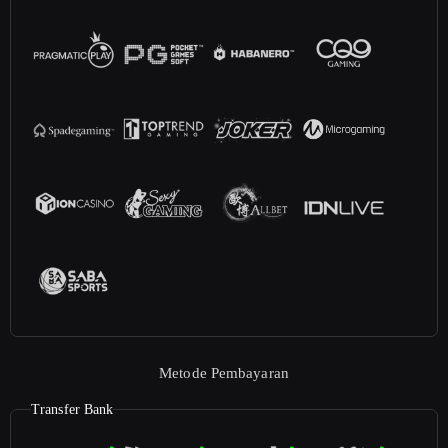
Metode Pembayaran
Transfer Bank