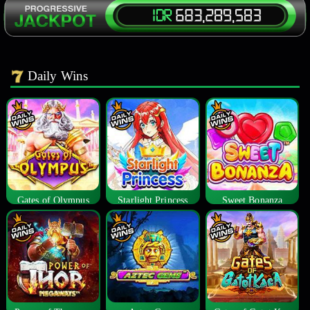
Daily Wins
Gates of Olympus
Starlight Princess
Sweet Bonanza