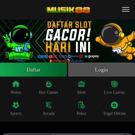
Beranda
Slot Online
Live Casino
Sportsbook
Arcade
Togel Online
Daftar
Login
Poker
Whatsapp
Home
Hot Games
Slots
Live Casino
Telegram
Sports
Arcade
Poker
Togel Online
Livechat