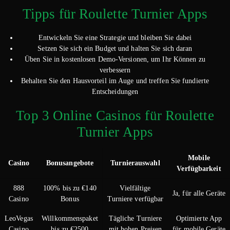
Tipps für Roulette Turnier Apps
Entwickeln Sie eine Strategie und bleiben Sie dabei
Setzen Sie sich ein Budget und halten Sie sich daran
Üben Sie in kostenlosen Demo-Versionen, um Ihr Können zu
verbessern
Behalten Sie den Hausvorteil im Auge und treffen Sie fundierte
Entscheidungen
Top 3 Online Casinos für Roulette
Turnier Apps
Mobile
Casino
Bonusangebote
Turnierauswahl
Verfügbarkeit
888
100% bis zu €140
Vielfältige
Ja, für alle Geräte
Casino
Bonus
Turniere verfügbar
LeoVegas
Willkommenspaket
Tägliche Turniere
Optimierte App
Casino
bis zu €2500
mit hohen Preisen
für mobile Geräte