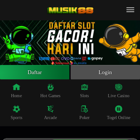
Beranda
Slot Online
Live Casino
Sportsbook
Arcade
Togel Online
Daftar
Login
Poker
Whatsapp
Home
Hot Games
Slots
Live Casino
Telegram
Sports
Arcade
Poker
Togel Online
Livechat