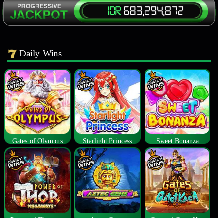
Daily Wins
Gates of Olympus
Starlight Princess
Sweet Bonanza