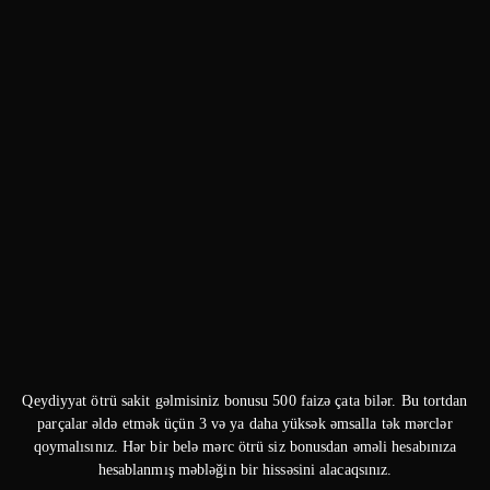
Qeydiyyat ötrü sakit gəlmisiniz bonusu 500 faizə çata bilər. Bu tortdan
parçalar əldə etmək üçün 3 və ya daha yüksək əmsalla tək mərclər
qoymalısınız. Hər bir belə mərc ötrü siz bonusdan əməli hesabınıza
hesablanmış məbləğin bir hissəsini alacaqsınız.