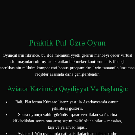
Praktik Pul Üzrə Oyun
Oyunçuların fikrincə, bu ildə məmnuniyyətli gəlirin mənbəyi qədər virtual
slot maşınları olmuşdur. İstənilən bukmeker kontorunun istifadəçi
təcrübəsinin mühüm komponenti bonus proqramıdır. 1win tamamilə ümumən
rəqiblər arasında daha genişlərdəndir.
Aviator Kazinoda Qeydiyyat Və Başlanğıc
Bəli, Platforma Kürasao lisenziyası ilə Azərbaycanda qanuni
şəkildə iş göstərir.
Sonra oyunçu vahid görünüşə qərar verdikdən və üzərinə
kliklədikdən sonra ona artıq seçim təklif oluna bilər – məsələn,
kişi və ya arvad liqası.
Aviator 1 Win oyununda nəticə istifadəçidən daha asılıdır.