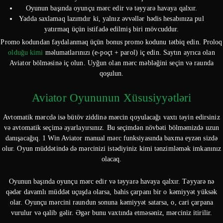
Oyunun başında oyunçu mərc edir və təyyarə havaya qalxır.
Yadda saxlamaq lazımdır ki, yalnız əvvəllər hədis hesabınıza pul
yatırmaq üçün istifadə edilmiş biri mövcuddur.
Promo kodundan faydalanmaq üçün bonus promo kodunu tətbiq edin. Proloq
olduğu kimi
məlumatlarınızı (e-poçt + parol) iç edin. Saytın ayrıca olan
Aviator bölməsinə iç olun. Uyğun olan mərc məbləğini seçin və raunda
qoşulun.
Aviator Oyununun Xüsusiyyətləri
Avtomatik mərcdə isə bütöv ziddinə mərcin qoyulacağı vaxtı təyin edirsiniz
və avtomatik seçimə ayarlayırsınız. Bu seçimdən növbəti bölməmizdə uzun
danışacağıq. 1 Win Aviator manual mərc funksiyasında baxma eyzən sizdə
olur. Oyun müddətində də mərcinizi istədiyiniz kimi tənzimləmək imkanınız
olacaq.
Oyunun başında oyunçu mərc edir və təyyarə havaya qalxır. Təyyarə nə
qədər davamlı müddət uçuşda olarsa, bahis çarpanı bir o kəmiyyət yüksək
olar. Oyunçu mərcini raundun sonuna kəmiyyət satarsa, o, cari çarpana
vurulur və qalib gəlir. Əgər bunu vaxtında etməsəniz, mərciniz itirilir.