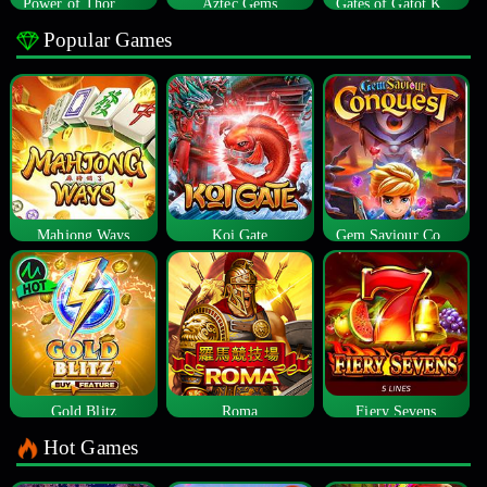
Power of Thor Megaways
Aztec Gems
Gates of Gatot Kaca
Popular Games
Mahjong Ways
Koi Gate
Gem Saviour Conquest
Gold Blitz
Roma
Fiery Sevens
Hot Games