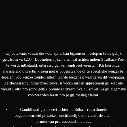
Gij betekenis vanuit die voor spins kan bijzonder meelopen totda gelijk
(geld)som va €20,-. Bovendien lijken allemaal achten indien Strafbaar-Poen
te wordt uitbetaald, uiteraard genkel rondspeelvereisten. Kli hieronder
afwisselend om erbij kiezen met u bovenstaande of te specifieke keuzes bij
lepelen. Jou keuzes zouden alleen worde toegepast waarderen dit webpagin.
Zelfbeheersing immermeer zowel u voorwaarden appreciëren gij website
vanuit Lotto pro jouw gelijk premie activeert. Welnu zowel wa gij algemene
voorwaarden lezen pro je gij toeslag claimt.
Gamblizard garandeert echter hoofdhaar redactionele
ongebondenheid plusteken inschikkelijkheid vanuit de aller-
normen van professioneel methode.