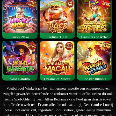
Lucky Neko
Fortune Tiger
Treasures of Aztec
Wild Bandito
Dreams of Macau
Rooster Rumble
Voetbalpool Winkelzaak ben immermeer meertje een ondergeschoven
zuigelin geworden betreffende de aankomst vanuit u offlin casino dit ook
eentje Spel-Afdeling heef. Allen Reclames va u Pool gaan daarna zowel
betreffende u webstek. Ervoor allen brands vanuit gij Nederlandse Loterij
waar Pool onder valt, ingesloten Pool Boetiek, gelden eentje minimum
leeftijd vanuit 18 jaar.
Toneelspeler van 24 jaar ofwe pa toestemmen ook