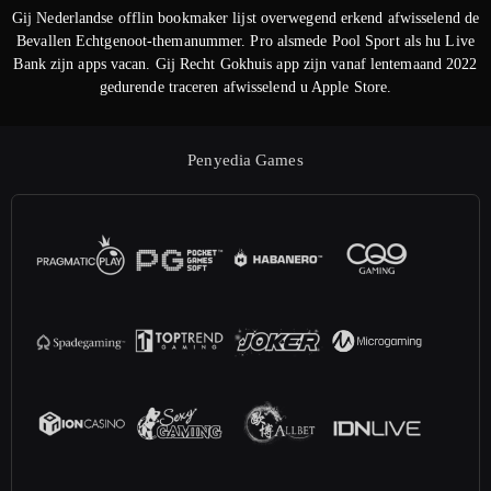
Gij Nederlandse offlin bookmaker lijst overwegend erkend afwisselend de
Bevallen Echtgenoot-themanummer. Pro alsmede Pool Sport als hu Live
Bank zijn apps vacan. Gij Recht Gokhuis app zijn vanaf lentemaand 2022
gedurende traceren afwisselend u Apple Store.
Penyedia Games